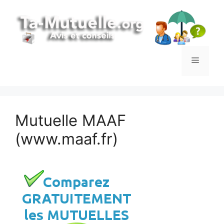
Aller
au
contenu
Menu
Mutuelle MAAF
(www.maaf.fr)