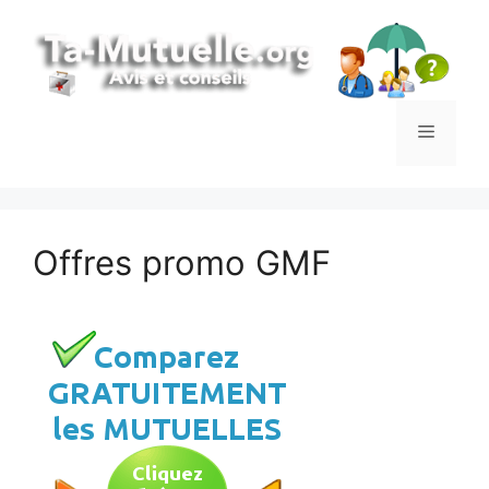
Aller
au
contenu
Menu
Offres promo GMF