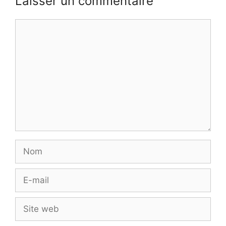
Laisser un commentaire
Commentaire
Nom
E-
mail
Site
web