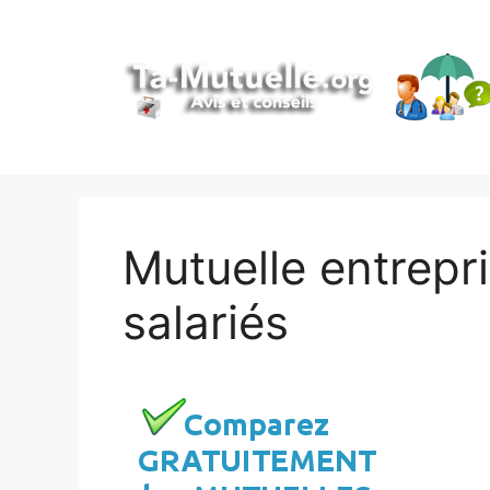
Aller
au
contenu
Mutuelle entrepr
salariés