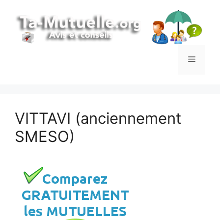
Aller
au
contenu
Menu
VITTAVI (anciennement
SMESO)